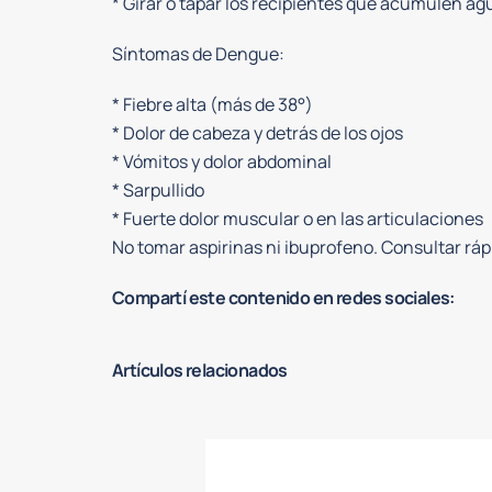
* ⁠Girar o tapar los recipientes que acumulen ag
Síntomas de Dengue:
* Fiebre alta (más de 38°)
* Dolor de cabeza y detrás de los ojos
* Vómitos y dolor abdominal
* Sarpullido
* Fuerte dolor muscular o en las articulaciones
No tomar aspirinas ni ibuprofeno. Consultar rá
Compartí este contenido en redes sociales:
Artículos relacionados