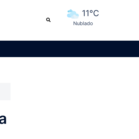
11°C
Search
Nublado
Ver pronóstico extendido
a