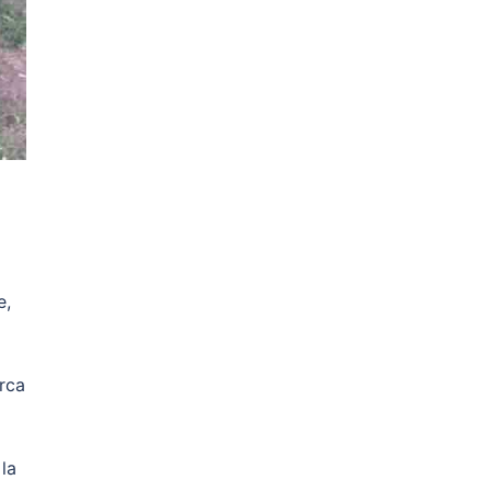
e,
rca
la