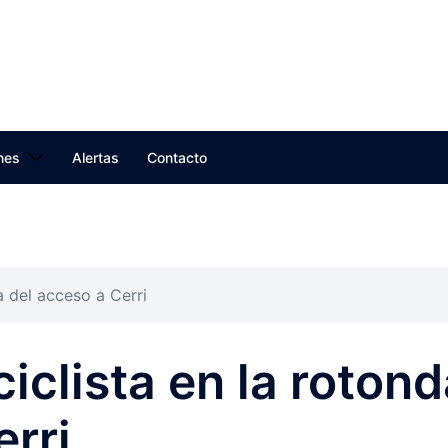
nes
Alertas
Contacto
a del acceso a Cerri
iclista en la rotond
erri