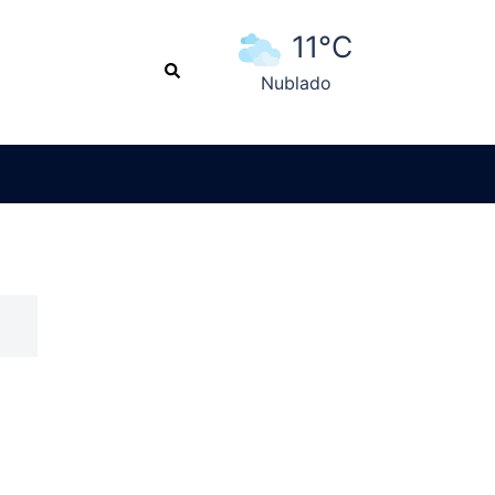
11°C
Search
Nublado
Ver pronóstico extendido