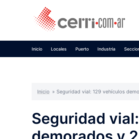
Skip
to
content
Inicio
Locales
Puerto
Industria
Seccio
Inicio
»
Seguridad vial: 129 vehículos dem
Seguridad vial
demorados y 2