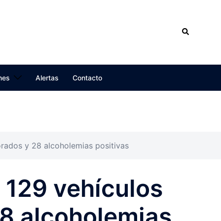
No H
Search
Para
nes
Alertas
Contacto
orados y 28 alcoholemias positivas
: 129 vehículos
8 alcoholemias