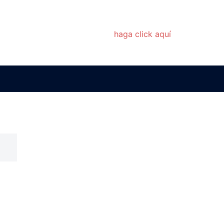
ay información meteorológica disponible.
 conocer el estado del tiempo
haga click aquí
.