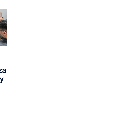
za
 y