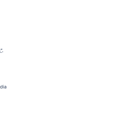
”
.
dia