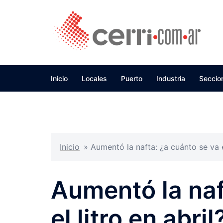
Skip
to
content
Inicio
Locales
Puerto
Industria
Seccio
Inicio
»
Aumentó la nafta: ¿a cuánto se va el
Aumentó la naf
el litro en abril