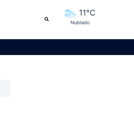
11°C
Search
Nublado
Ver pronóstico extendido