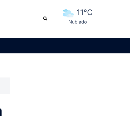
11°C
Search
Nublado
Ver pronóstico extendido
a