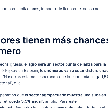
s como en jubilaciones, impactó de lleno en el consumo.
tores tienen más chance
imero
osecha gruesa,
el agro será un sector punta de lanza para la
tió Pejkovich Balbiani,
los números van a estar distorsiona
3
. “Nosotros estamos esperando que la economía caiga 1,5
rial”, dijo.
esperamos que
el sector agropecuario muestre una suba en
o retroceda 3,5% anual
“, amplió. Para este
cio
estarían entre los sectores
más golpeados,
todos ámbi