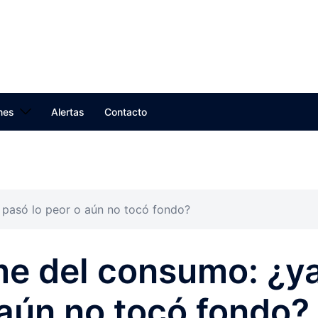
nes
Alertas
Contacto
 pasó lo peor o aún no tocó fondo?
me del consumo: ¿y
 aún no tocó fondo?