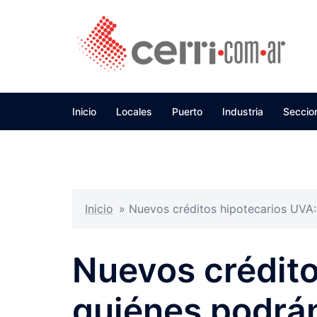
Skip
to
content
Inicio
Locales
Puerto
Industria
Seccio
Inicio
»
Nuevos créditos hipotecarios UVA:
Nuevos crédito
quiénes podrán