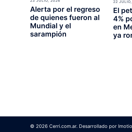
23 JULIO, 2026
22 JULIO
Alerta por el regreso
El pe
de quienes fueron al
4% po
Mundial y el
en Me
sarampión
ya ro
© 2026 Cerri.com.ar. Desarrollado por Imoti