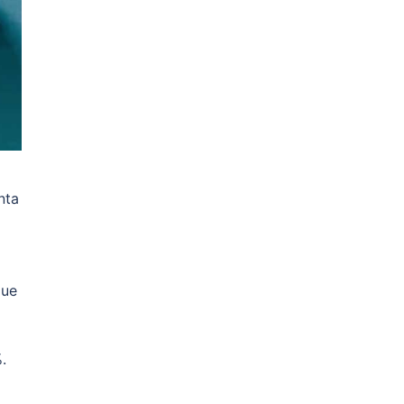
nta
que
.