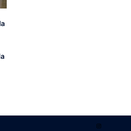
la
la