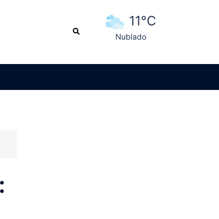
11°C
Search
Nublado
Ver pronóstico extendido
: