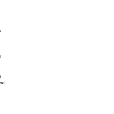
n
l
n
nal