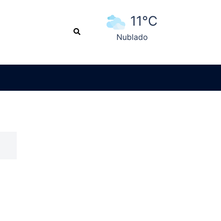
11°C
Search
Nublado
Ver pronóstico extendido