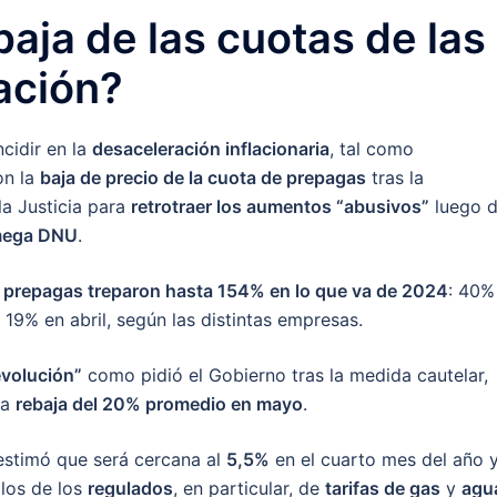
aja de las cuotas de las
lación?
cidir en la
desaceleración inflacionaria
, tal como
on la
baja de precio de la cuota de prepagas
tras la
la Justicia para
retrotraer los aumentos “abusivos”
luego 
ega DNU
.
as prepagas treparon hasta 154% en lo que va de 2024
: 40%
19% en abril, según las distintas empresas.
volución”
como pidió el Gobierno tras la medida cautelar,
na
rebaja del 20% promedio en mayo
.
 estimó que será cercana al
5,5%
en el cuarto mes del año 
 los de los
regulados
, en particular, de
tarifas de gas
y
agu