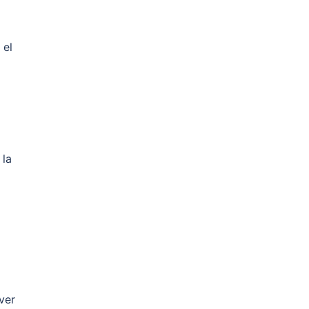
 el
 la
ver