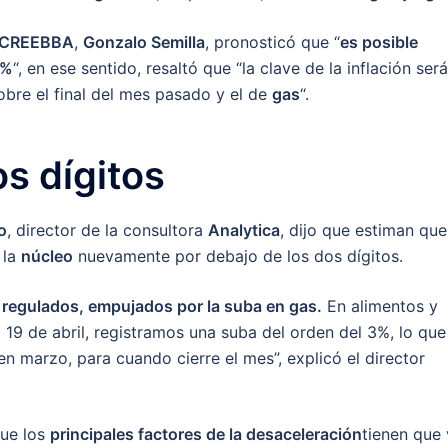
CREEBBA
,
Gonzalo Semilla
, pronosticó que “
es posible
9%
“, en ese sentido, resaltó que “la clave de la inflación será
obre el final del mes pasado y el de
gas
“.
os dígitos
o
, director de la consultora
Analytica
, dijo que estiman que
 la
núcleo
nuevamente por debajo de los dos dígitos.
 regulados, empujados por la suba en gas.
En alimentos y
l 19 de abril, registramos una suba del orden del 3%, lo que
 marzo, para cuando cierre el mes”, explicó el director
que los
principales factores de la desaceleración
tienen que 