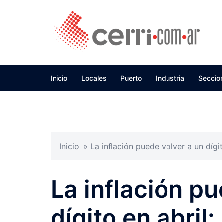
Skip
to
content
Inicio
Locales
Puerto
Industria
Seccio
Inicio
»
La inflación puede volver a un dígi
La inflación pu
dígito en abril