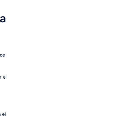
 a
ice
r el
 el