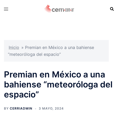
Skip
Sear
Toggle
to
menu
content
Inicio
»
Premian en México a una bahiense
“meteoróloga del espacio”
Premian en México a una
bahiense “meteoróloga del
espacio”
BY
CERRIADMIN
3 MAYO, 2024