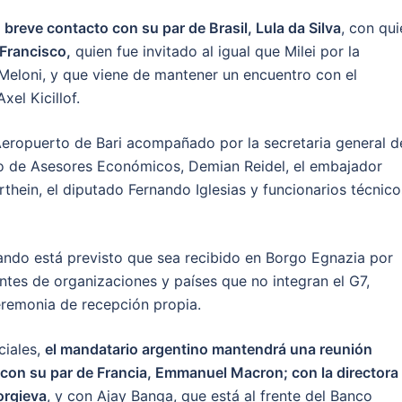
breve contacto con su par de Brasil, Lula da Silva
, con qui
 Francisco,
quien fue invitado al igual que Milei por la
a Meloni, y que viene de mantener un encuentro con el
el Kicillof.
l Aeropuerto de Bari acompañado por la secretaria general d
sejo de Asesores Económicos, Demian Reidel, el embajador
hein, el diputado Fernando Iglesias y funcionarios técnico
ando está previsto que sea recibido en Borgo Egnazia por
antes de organizaciones y países que no integran el G7,
eremonia de recepción propia.
ciales,
el mandatario argentino mantendrá una reunión
én con su par de Francia, Emmanuel Macron; con la directora
orgieva
, y con Ajay Banga, que está al frente del Banco