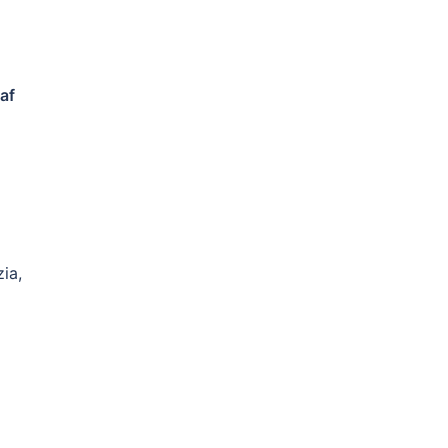
af
ia,