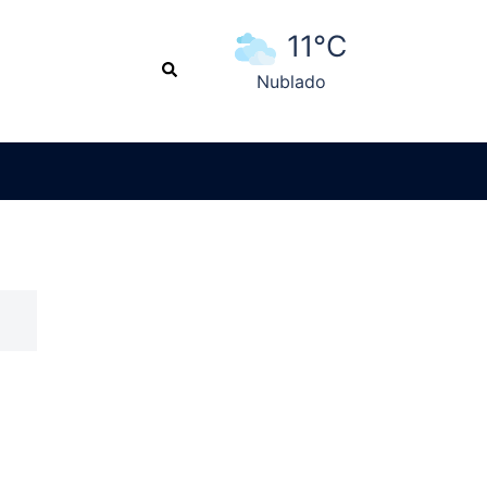
11°C
Search
Nublado
Ver pronóstico extendido