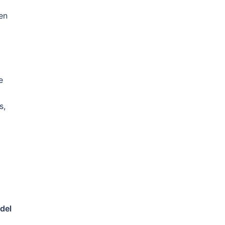
en
e
s,
 del