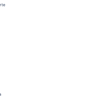
rte
a