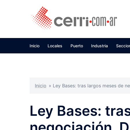
Skip
to
content
Inicio
Locales
Puerto
Industria
Seccio
Inicio
»
Ley Bases: tras largos meses de ne
Ley Bases: tra
negociación, D