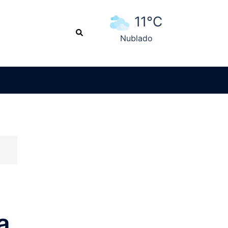
11°C
Search
Nublado
Ver pronóstico extendido
a