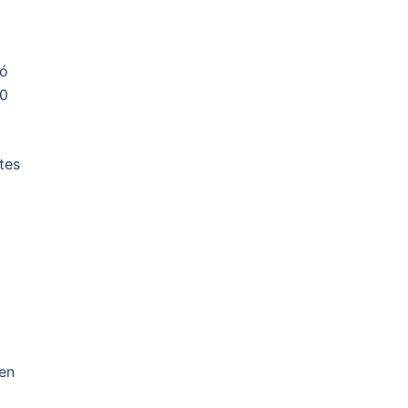
zó
20
tes
ven