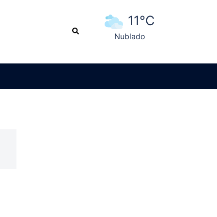
11°C
Search
Nublado
Ver pronóstico extendido