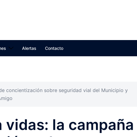
nes
Alertas
Contacto
de concientización sobre seguridad vial del Municipio y
 Amigo
a vidas: la campaña