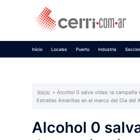
Skip
to
content
Inicio
Locales
Puerto
Industria
Seccio
Inicio
»
Alcohol 0 salva vidas: la campaña 
Estrellas Amarillas en el marco del Día del
Alcohol 0 salv