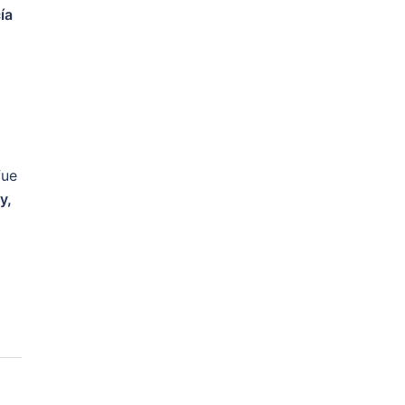
ía
fue
y,