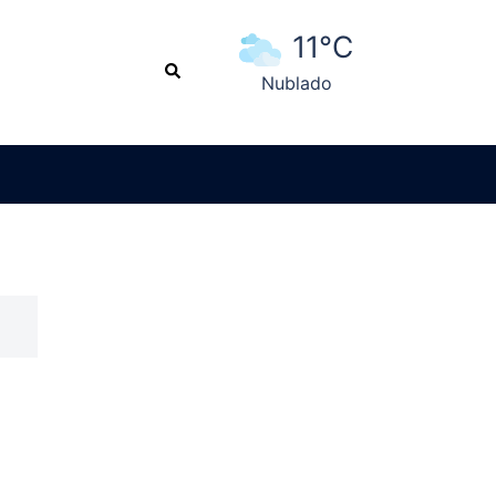
11°C
Search
Nublado
Ver pronóstico extendido