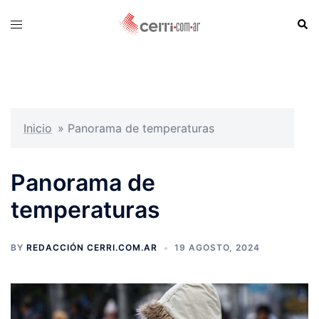
Skip
Sear
Toggle
to
menu
content
Inicio
»
Panorama de temperaturas
Panorama de
temperaturas
BY
REDACCIÓN CERRI.COM.AR
19 AGOSTO, 2024