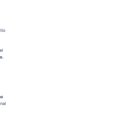
tío
el
o.
mo
onal