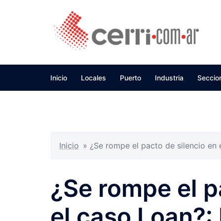
Skip
to
content
Inicio
Locales
Puerto
Industria
Seccio
Inicio
»
¿Se rompe el pacto de silencio en 
¿Se rompe el p
el caso Loan?: 