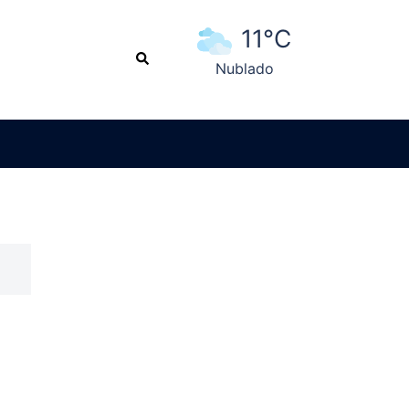
11°C
Search
Nublado
Ver pronóstico extendido