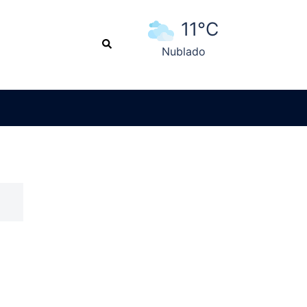
11°C
Search
Nublado
Ver pronóstico extendido