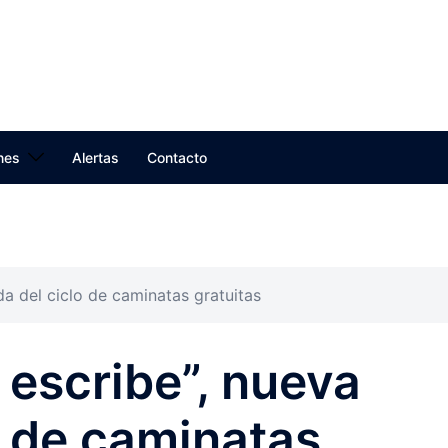
nes
Alertas
Contacto
da del ciclo de caminatas gratuitas
 escribe”, nueva
o de caminatas