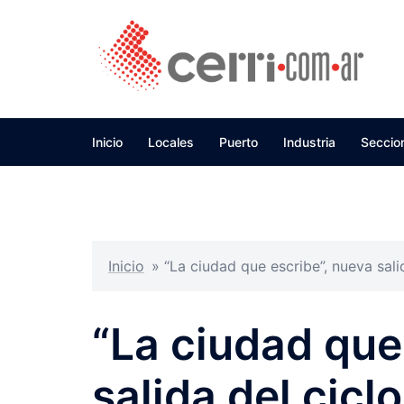
Skip
to
content
Inicio
Locales
Puerto
Industria
Seccio
Inicio
»
“La ciudad que escribe”, nueva sali
“La ciudad que
salida del cicl