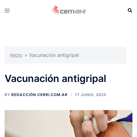
Skip
Sear
Toggle
to
menu
content
Inicio
»
Vacunación antigripal
Vacunación antigripal
BY
REDACCIÓN CERRI.COM.AR
17 JUNIO, 2025