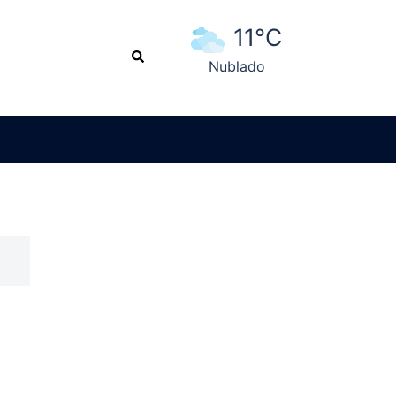
11°C
Search
Nublado
Ver pronóstico extendido