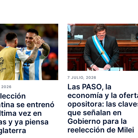
7 JULIO, 2026
Las PASO, la
, 2026
economía y la ofert
lección
opositora: las clave
tina se entrenó
que señalan en
ltima vez en
Gobierno para la
s y ya piensa
reelección de Milei
glaterra