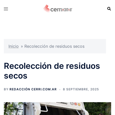
Skip
Sear
Toggle
to
menu
content
Inicio
»
Recolección de residuos secos
Recolección de residuos
secos
BY
REDACCIÓN CERRI.COM.AR
8 SEPTIEMBRE, 2025