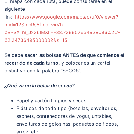
El mapa con cada ruta, puede consultarse en el
siguiente
link:
https://www.google.com/maps/d/u/0/viewer?
mid=12SmnRs5fmdTvxVI7-
bBPSXTm_Jx36IM&ll=-38.739907654928096%2C-
62.24736495000002&z=15
.
Se debe
sacar las bolsas ANTES de que comience el
recorrido de cada turno,
y colocarles un cartel
distintivo con la palabra “SECOS”.
¿Qué va en la bolsa de secos?
Papel y cartón limpios y secos.
Plásticos de todo tipo (botellas, envoltorios,
sachets, contenedores de yogur, untables,
envolturas de golosinas, paquetes de fideos,
arroz, etc).