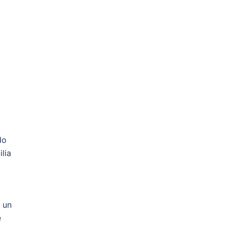
do
lia
á un
e