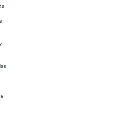
de
el
y
las
na