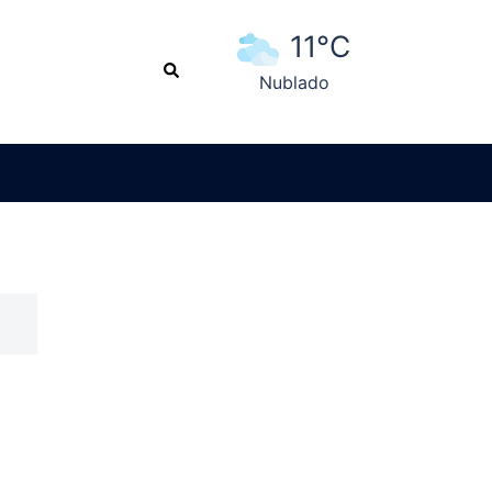
11°C
Search
Nublado
Ver pronóstico extendido