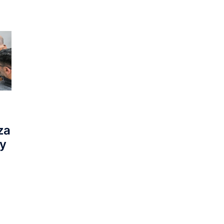
za
 y