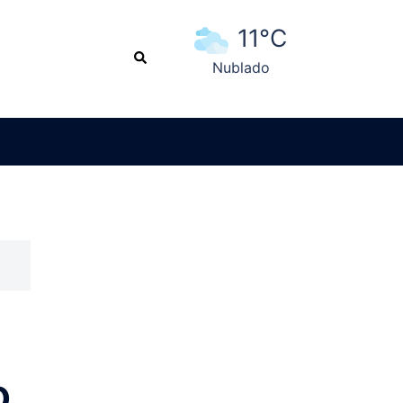
11°C
Search
Nublado
Ver pronóstico extendido
o