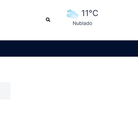
11°C
Search
Nublado
Ver pronóstico extendido