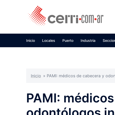
Skip
to
content
Inicio
Locales
Puerto
Industria
Seccio
Inicio
»
PAMI: médicos de cabecera y odont
PAMI: médicos
odontólogos in