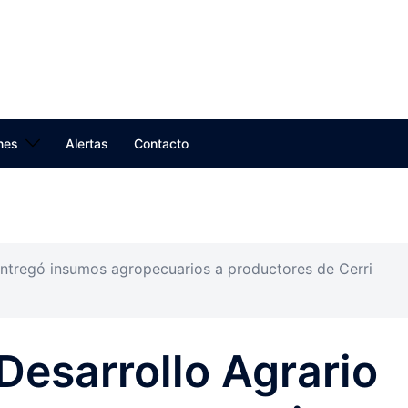
nes
Alertas
Contacto
 entregó insumos agropecuarios a productores de Cerri
 Desarrollo Agrario