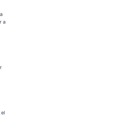
da
r a
r
 el