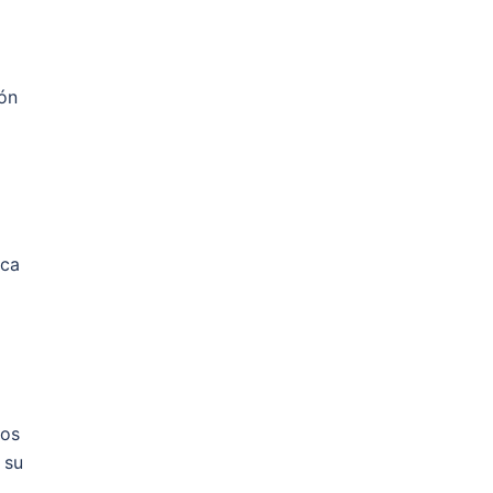
ión
nca
mos
 su