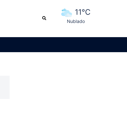
11°C
Search
Nublado
Ver pronóstico extendido