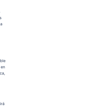
s
s
 a
ble
 en
ca,
irá