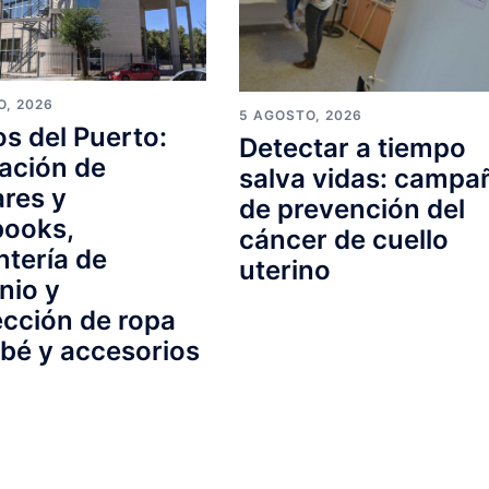
O, 2026
5 AGOSTO, 2026
s del Puerto:
Detectar a tiempo
ación de
salva vidas: campa
ares y
de prevención del
books,
cáncer de cuello
ntería de
uterino
nio y
cción de ropa
bé y accesorios