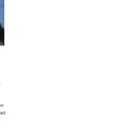
,
mo
dad