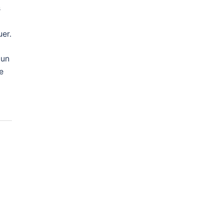
s
er.
 un
e