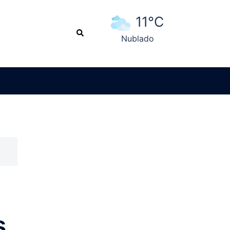
11°C
Search
Nublado
Ver pronóstico extendido
s