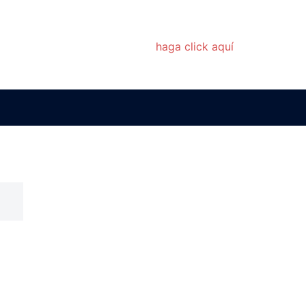
ay información meteorológica disponible.
 conocer el estado del tiempo
haga click aquí
.