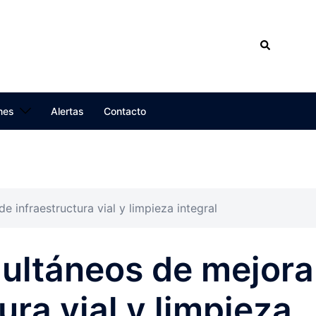
No H
Search
Para
nes
Alertas
Contacto
 infraestructura vial y limpieza integral
multáneos de mejora
ura vial y limpieza