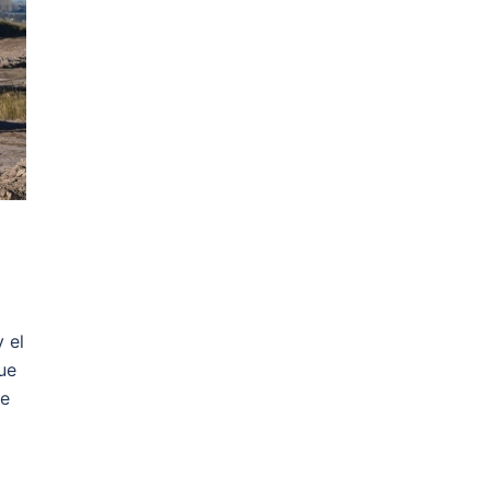
 el
ue
de