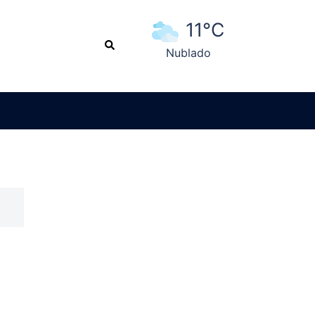
11°C
Search
Nublado
Ver pronóstico extendido