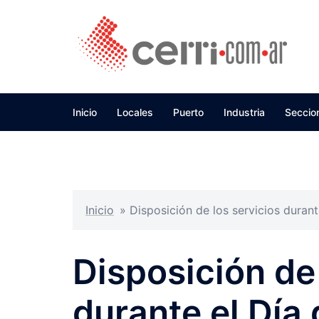
Skip
to
content
Inicio
Locales
Puerto
Industria
Seccio
Inicio
»
Disposición de los servicios durant
Disposición de 
durante el Día