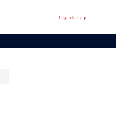
ay información meteorológica disponible.
 conocer el estado del tiempo
haga click aquí
.