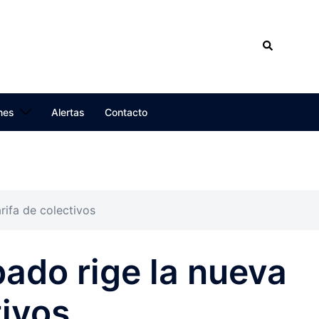
No H
Search
Para
nes
Alertas
Contacto
rifa de colectivos
ado rige la nueva
tivos