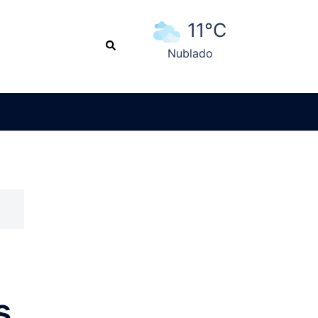
11°C
Search
Nublado
Ver pronóstico extendido
s