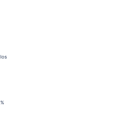
 los
 %