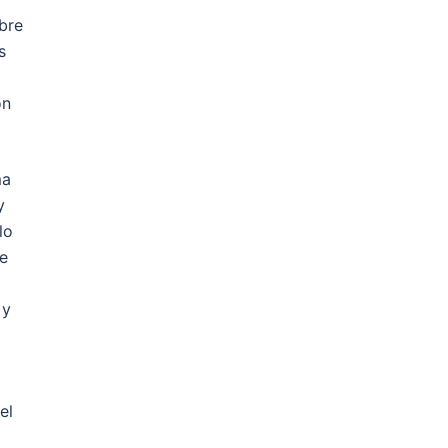
bre
s
ón
ma
y
lo
de
 y
el