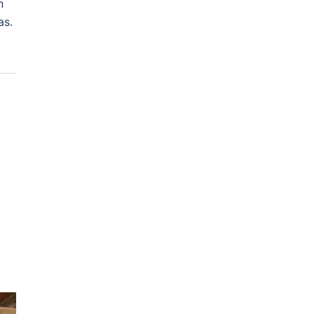
n
as.